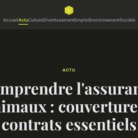
Accueil
Actu
Culture
Divertissement
Emploi
Environnement
Société
ACTU
mprendre l'assura
imaux : couverture
contrats essentiels