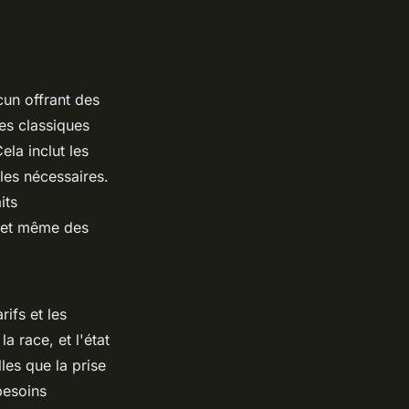
cun offrant des
es classiques
ela inclut les
ales nécessaires.
its
, et même des
arifs et les
a race, et l'état
les que la prise
besoins