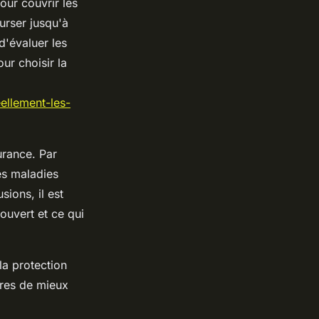
ur couvrir les
urser jusqu'à
d'évaluer les
ur choisir la
llement-les-
urance. Par
es maladies
sions, il est
ouvert et ce qui
la protection
ires de mieux