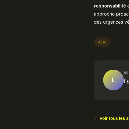
responsabilité c
approche proacti
des urgences vét
Actu
EC
L
L
← Voir tous les a