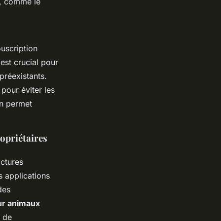
, comme le
uscription
est crucial pour
réexistants.
pour éviter les
on permet
ropriétaires
actures
s applications
des
ur animaux
 de