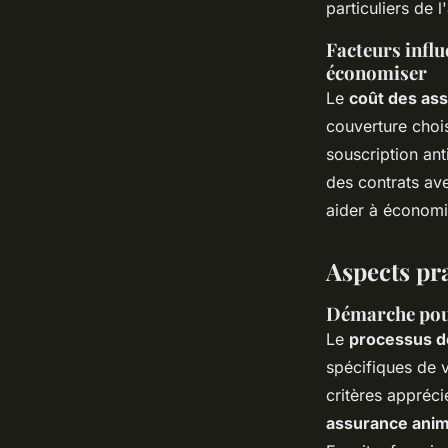
particuliers de l
Facteurs influ
économiser
Le
coût des as
couverture chois
souscription ant
des contrats av
aider à économi
Aspects pr
Démarche pour
Le
processus d
spécifiques de v
critères appréc
assurance ani