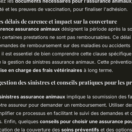
sez les
documents nécessaires pour l'assurance animaux
nté et les preuves de vaccination, pour finaliser l'adhésion.
 délais de carence et impact sur la couverture
carence assurance animaux
désignent la période après la so
 certaines prestations ne sont pas remboursables. Ce délai 
mandes de remboursement sur des maladies ou accidents p
il est essentiel de bien comprendre cette clause spécifique 
e la gestion de sinistres assurance animaux. Cette préventi
ise en charge des frais vétérinaires
à long terme.
estion des sinistres et conseils pratiques pour les p
sinistres assurance animaux
implique la soumission des f
votre assureur pour demander un remboursement. Utiliser de
plifier ce processus en facilitant le suivi des demandes et 
. Enfin, quelques
conseils pour choisir une assurance po
fication de la couverture des
soins préventifs
et des options