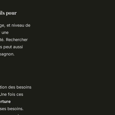
ils pour
ge, et niveau de
r une
nté. Rechercher
s peut aussi
mpagnon.
ion des besoins
 Une fois ces
erture
 ses besoins.