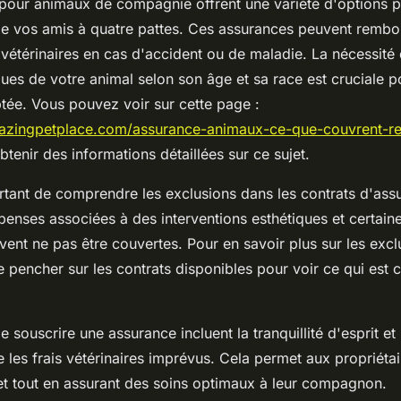
pour animaux de compagnie offrent une variété d'options po
de vos amis à quatre pattes. Ces assurances peuvent rembo
vétérinaires en cas d'accident ou de maladie. La nécessité 
ues de votre animal selon son âge et sa race est cruciale po
tée. Vous pouvez voir sur cette page :
azingpetplace.com/assurance-animaux-ce-que-couvrent-ree
tenir des informations détaillées sur ce sujet.
ortant de comprendre les exclusions dans les contrats d'ass
penses associées à des interventions esthétiques et certain
vent ne pas être couvertes. Pour en savoir plus sur les exclu
e pencher sur les contrats disponibles pour voir ce qui est c
 souscrire une assurance incluent la tranquillité d'esprit et 
e les frais vétérinaires imprévus. Cela permet aux propriéta
et tout en assurant des soins optimaux à leur compagnon.