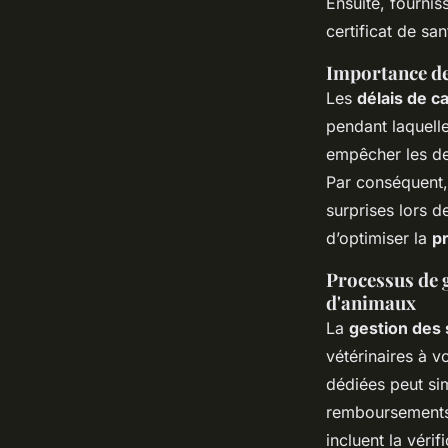
Ensuite, fournis
certificat de sa
Importance des
Les
délais de 
pendant laquelle
empêcher les de
Par conséquent, 
surprises lors d
d’optimiser la
pr
Processus de g
d'animaux
La
gestion des 
vétérinaires à 
dédiées peut sim
remboursements
incluent la véri