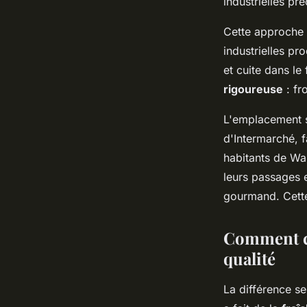
industrielles pré
Cette approche 
industrielles p
et cuite dans le
rigoureuse
: fr
L'emplacement s
d'Intermarché, 
habitants de War
leurs passages 
gourmand. Cet
Comment cet
qualité
La différence se