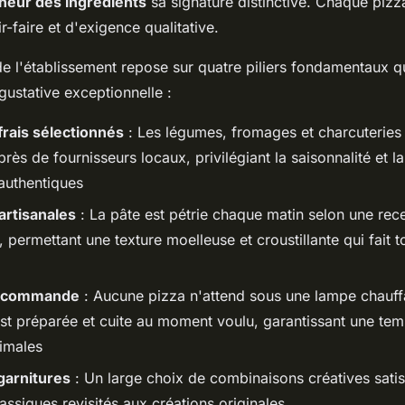
cheur des ingrédients
sa signature distinctive. Chaque pizz
r-faire et d'exigence qualitative.
e l'établissement repose sur quatre piliers fondamentaux qu
ustative exceptionnelle :
frais sélectionnés
: Les légumes, fromages et charcuteries 
rès de fournisseurs locaux, privilégiant la saisonnalité et la
authentiques
artisanales
: La pâte est pétrie chaque matin selon une rece
e, permettant une texture moelleuse et croustillante qui fait t
a commande
: Aucune pizza n'attend sous une lampe chauf
 préparée et cuite au moment voulu, garantissant une tem
timales
garnitures
: Un large choix de combinaisons créatives satisf
assiques revisités aux créations originales