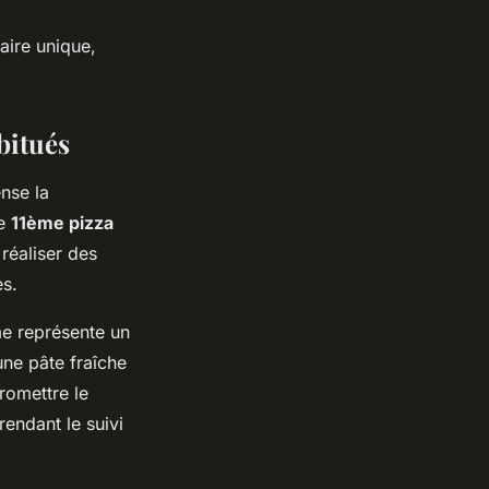
aire unique,
bitués
nse la
re
11ème pizza
réaliser des
es.
e représente un
ne pâte fraîche
romettre le
rendant le suivi