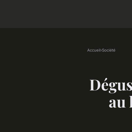
Accueil
›
Société
Dégust
au 