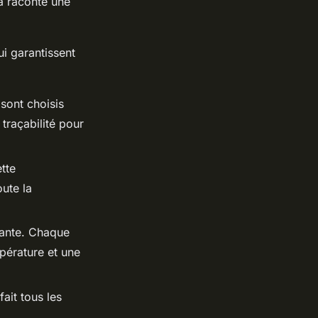
a raconte une
i garantissent
sont choisis
 traçabilité pour
tte
oute la
fante. Chaque
pérature et une
ait tous les