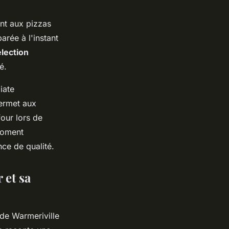
nt aux pizzas
rée à l'instant
lection
é.
iate
permet aux
four lors de
moment
ce de qualité.
 et sa
 de Warmeriville