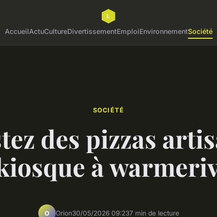
Accueil
Actu
Culture
Divertissement
Emploi
Environnement
Société
SOCIÉTÉ
ez des pizzas arti
kiosque à warmeriv
Orion
30/05/2026 09:23
7 min de lecture
O