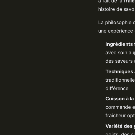
a fait de la
fraî
histoire de savoi
La philosophie d
une expérience g
Ingrédients 
avec soin aup
des saveurs 
Techniques 
traditionnell
différence
Cuisson à l
commande est
fraîcheur op
Variété des 
goûts, des cl