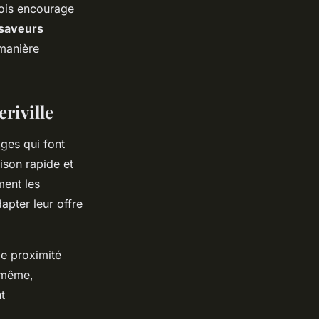
Bois encourage
saveurs
 manière
riville
ges qui font
aison rapide et
ment les
apter leur offre
de proximité
n même,
t