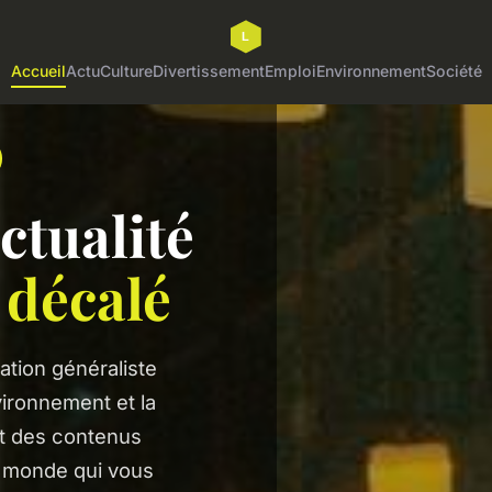
Accueil
Actu
Culture
Divertissement
Emploi
Environnement
Société
ctualité
d
décalé
ation généraliste
nvironnement et la
et des contenus
u monde qui vous