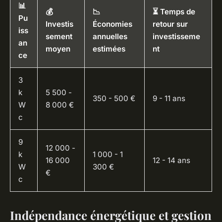
📊
💰
📉
⏳ Temps de
Pu
Investis
Économies
retour sur
iss
sement
annuelles
investisseme
an
moyen
estimées
nt
ce
3
k
5 500 -
350 - 500 €
9 - 11 ans
W
8 000 €
c
9
12 000 -
k
1 000 - 1
16 000
12 - 14 ans
W
300 €
€
c
Indépendance énergétique et gestion