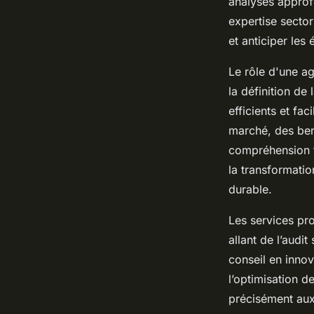
analyses appro
expertise sector
et anticiper les
Le rôle d'une ag
la définition de 
efficients et fa
marché, des benc
compréhension f
la transformatio
durable.
Les services pr
allant de l’audi
conseil en innov
l’optimisation d
précisément aux