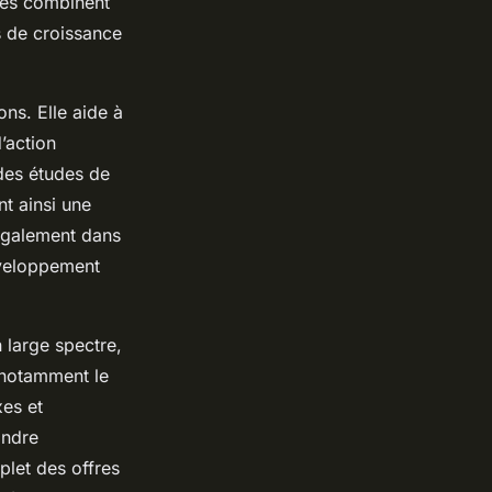
ces combinent
s de croissance
ns. Elle aide à
d’action
 des études de
t ainsi une
également dans
développement
 large spectre,
e notamment le
xes et
ondre
let des offres