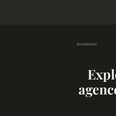
Accueil
›
Actu
Expl
agence