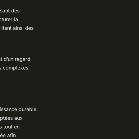
ssant des
turer la
itant ainsi des
n
t d’un regard
ts complexes.
oissance durable.
aptées aux
s tout en
ée afin