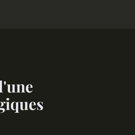
d'une
égiques