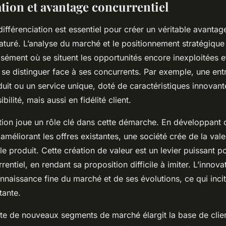
ation et avantage concurrentiel
fférenciation est essentiel pour créer un véritable avantag
aturé. L’analyse du marché et le positionnement stratégique
cisément où se situent les opportunités encore inexploitées
t se distinguer face à ses concurrents. Par exemple, une ent
uit ou un service unique, doté de caractéristiques innovan
bilité, mais aussi en fidélité client.
ation joue un rôle clé dans cette démarche. En développant 
améliorant les offres existantes, une société crée de la vale
e produit. Cette création de valeur est un levier puissant po
entiel, en rendant sa proposition difficile à imiter. L’innova
nnaissance fine du marché et de ses évolutions, ce qui inci
tante.
ête de nouveaux segments de marché élargit la base de clien