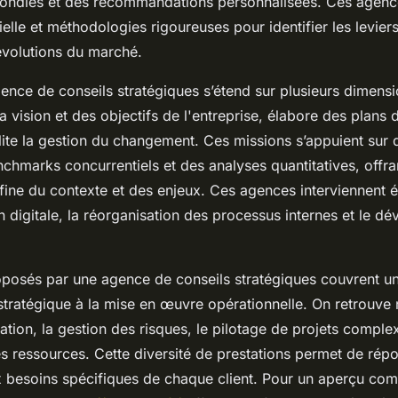
fondies et des recommandations personnalisées. Ces agen
ielle et méthodologies rigoureuses pour identifier les levier
 évolutions du marché.
ence de conseils stratégiques s’étend sur plusieurs dimensio
la vision et des objectifs de l'entreprise, élabore des plans 
cilite la gestion du changement. Ces missions s’appuient sur
hmarks concurrentiels et des analyses quantitatives, offran
ine du contexte et des enjeux. Ces agences interviennent 
n digitale, la réorganisation des processus internes et le 
oposés par une agence de conseils stratégiques couvrent un
t stratégique à la mise en œuvre opérationnelle. On retrouv
ation, la gestion des risques, le pilotage de projets comple
es ressources. Cette diversité de prestations permet de rép
 besoins spécifiques de chaque client. Pour un aperçu comp