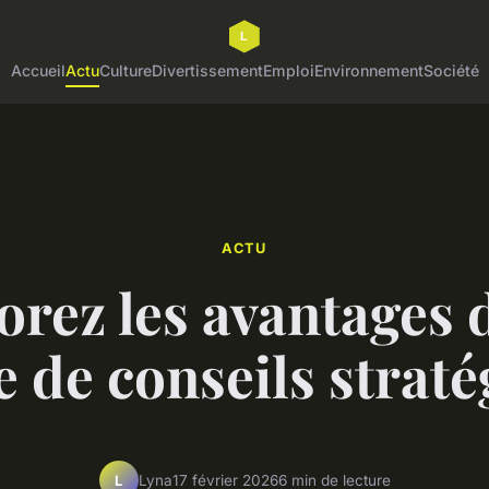
Accueil
Actu
Culture
Divertissement
Emploi
Environnement
Société
ACTU
orez les avantages 
 de conseils strat
Lyna
17 février 2026
6 min de lecture
L