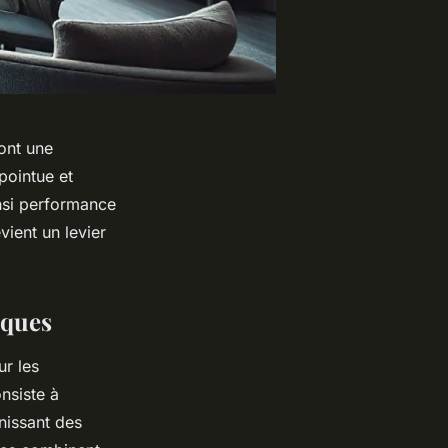
ont une
pointue et
insi performance
ient un levier
iques
ur les
onsiste à
nissant des