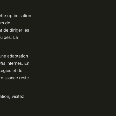
tte optimisation
urs de
 de diriger les
quipes. La
 une adaptation
is internes. En
tégies et de
roissance reste
tion, visitez