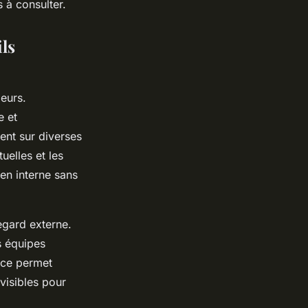
 à consulter.
ils
jeurs.
e et
ent sur diverses
uelles et les
 en interne sans
egard externe.
s équipes
nce permet
visibles pour